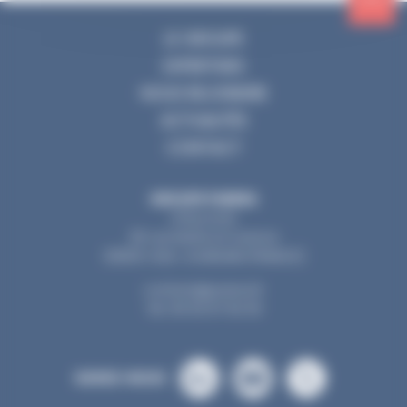
LE GROUPE
EXPERTISES
NOUS REJOINDRE
ACTUALITÉS
CONTACT
GROUPE PARERA
ZI Buconis
35 rue Motta Di Livenza
32600 L’ISLE-JOURDAIN (FRANCE)
contact@parera.fr
Tél. 05 62 67 92 30
SUIVEZ-NOUS