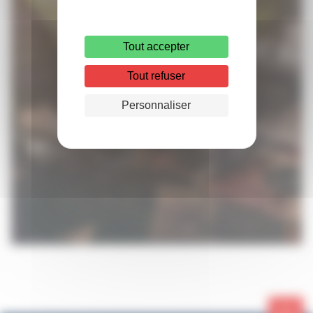
Tout accepter
Processus de
Tout refuser
recrutement
Personnaliser