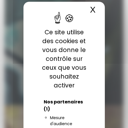
X
Masquer 
Ce site utilise
Offres
des cookies et
vous donne le
contrôle sur
ceux que vous
souhaitez
activer
Nos partenaires
(1)
Mesure
d'audience